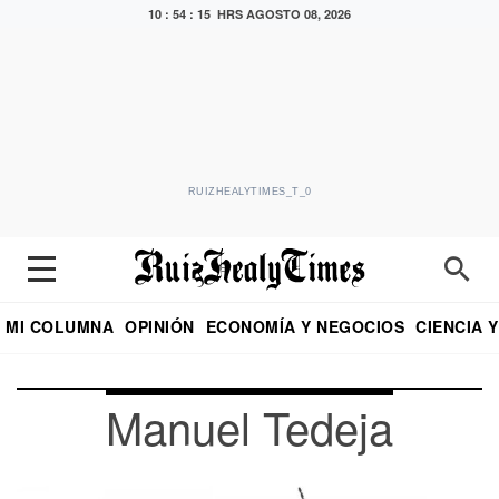
10 : 54 : 17 HRS
AGOSTO 08, 2026
RUIZHEALYTIMES_T_0
MI COLUMNA
OPINIÓN
ECONOMÍA Y NEGOCIOS
CIENCIA 
DIALOGO NOCTURNO
ECONOMISTA
EL UNIVERSAL
EDUARDO RUIZ HEALY EN FORMULA
PUEBLA
REFORMA
CRITERIO DE HI
Manuel Tedeja