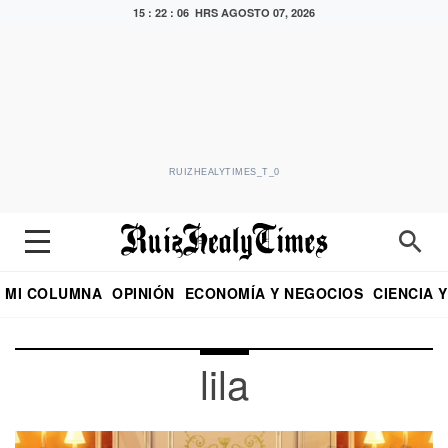
15 : 22 : 07 HRS
AGOSTO 07, 2026
RUIZHEALYTIMES_T_0
MI COLUMNA
OPINIÓN
ECONOMÍA Y NEGOCIOS
CIENCIA 
DIALOGO NOCTURNO
ECONOMISTA
EL UNIVERSAL
EDUARDO RUIZ HEALY EN FORMULA
PUEBLA
REFORMA
CRITERIO DE HI
lila