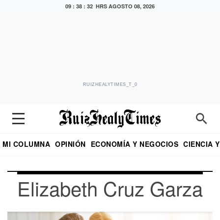
09 : 38 : 34 HRS
AGOSTO 08, 2026
RUIZHEALYTIMES_T_0
MI COLUMNA
OPINIÓN
ECONOMÍA Y NEGOCIOS
CIENCIA 
DIALOGO NOCTURNO
ECONOMISTA
EL UNIVERSAL
EDUARDO RUIZ HEALY EN FORMULA
PUEBLA
REFORMA
CRITERIO DE HI
Elizabeth Cruz Garza