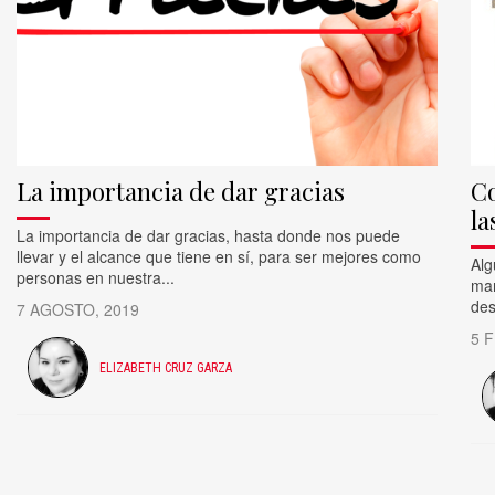
La importancia de dar gracias
Co
la
La importancia de dar gracias, hasta donde nos puede
llevar y el alcance que tiene en sí, para ser mejores como
Alg
personas en nuestra...
man
des
7 AGOSTO, 2019
5 
ELIZABETH CRUZ GARZA