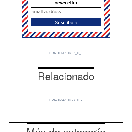
newsletter
RUIZHEALYTIMES_H_1
Relacionado
RUIZHEALYTIMES_H_2
Más de categoría