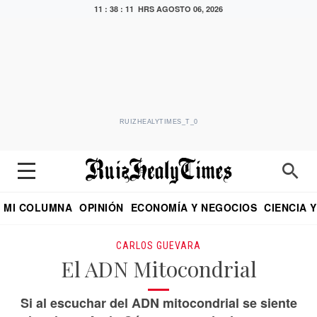
11 : 38 : 12 HRS
AGOSTO 06, 2026
RUIZHEALYTIMES_T_0
MI COLUMNA
OPINIÓN
ECONOMÍA Y NEGOCIOS
CIENCIA 
DIALOGO NOCTURNO
ECONOMISTA
EL UNIVERSAL
EDUARDO RUIZ HEALY EN FORMULA
PUEBLA
REFORMA
CRITERIO DE HI
CARLOS GUEVARA
El ADN Mitocondrial
Si al escuchar del ADN mitocondrial se siente