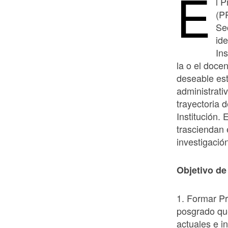
E
l 
(P
Se
id
In
la o el doce
deseable es
administrati
trayectoria 
Institución. 
trasciendan 
investigació
Objetivo de
1. Formar Pr
posgrado qu
actuales e i