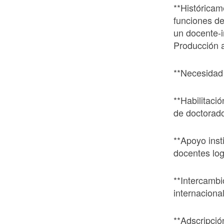
**Histórica
funciones de
un docente-i
Producción 
**Necesidad
**Habilitaci
de doctorad
**Apoyo inst
docentes log
**Intercambi
internacional
**Adscripció