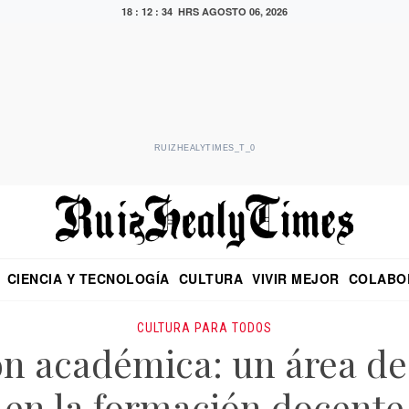
18 : 12 : 35 HRS
AGOSTO 06, 2026
RUIZHEALYTIMES_T_0
CIENCIA Y TECNOLOGÍA
CULTURA
VIVIR MEJOR
COLABO
NO
CRITERIO DE HIDALGO
EDUARDO RUIZ HEALY EN FORMULA
DIARIO DE CHIAPAS
PUEBLA
OPINIÓN
IMAGEN DE Z
EN EL ES
CULTURA PARA TODOS
ón académica: un área de
en la formación docente