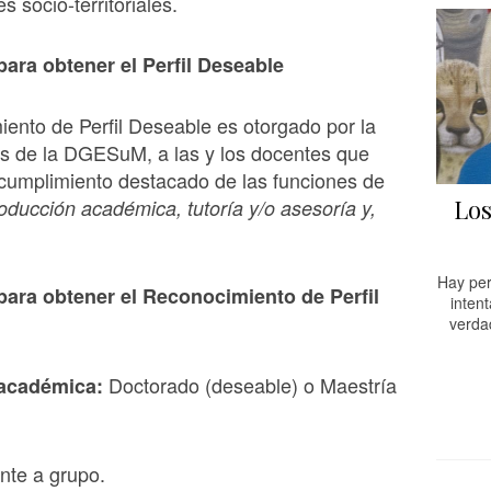
 socio-territoriales.
para obtener el Perfil Deseable
iento de Perfil Deseable es otorgado por la
és de la DGESuM, a las y los docentes que
 cumplimiento destacado de las funciones de
Los
oducció
n acad
é
mica, tutorí
a y/o asesor
í
a y,
Hay per
para obtener el Reconocimiento de Perfil
inten
verda
Doctorado (deseable) o Maestría
acad
é
mica:
nte a grupo.