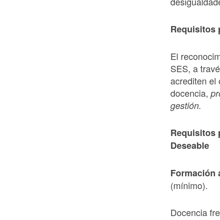
desigualdades
Requisitos 
El reconocim
SES, a trav
acrediten el
docencia,
pr
gesti
ón.
Requisitos 
Deseable
Formació
n 
(mínimo).
Docencia fre