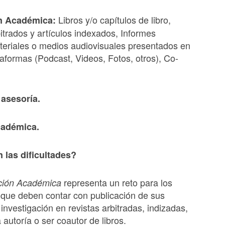
Libros y/o capítulos de libro,
n Acad
é
mica:
bitrados y artículos indexados, Informes
teriales o medios audiovisuales presentados en
ataformas (Podcast, Videos, Fotos, otros), Co-
 asesor
ía.
cad
é
mica.
n las dificultades?
representa un reto para los
ció
n Acad
é
mica
que deben contar con publicación de sus
investigación en revistas arbitradas, indizadas,
 autoría o ser coautor de libros.