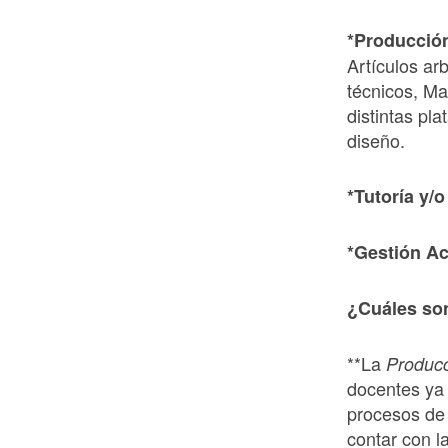
*Producció
Artículos ar
técnicos, Ma
distintas pl
diseño.
*Tutorí
a y/o
*Gestió
n A
¿
Cuá
les so
**La
Produc
docentes ya 
procesos de 
contar con la