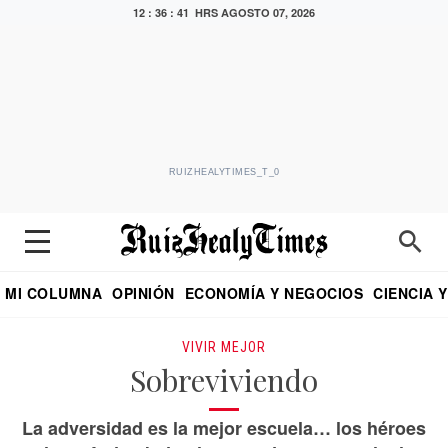
12 : 36 : 42 HRS
AGOSTO 07, 2026
RUIZHEALYTIMES_T_0
MI COLUMNA
OPINIÓN
ECONOMÍA Y NEGOCIOS
CIENCIA 
DIALOGO NOCTURNO
ECONOMISTA
EL UNIVERSAL
EDUARDO RUIZ HEALY EN FORMULA
PUEBLA
REFORMA
CRITERIO DE HI
VIVIR MEJOR
Sobreviviendo
La adversidad es la mejor escuela… los héroes