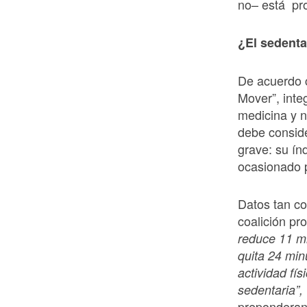
no– está pr
¿El sedent
De acuerdo c
Mover”, inte
medicina y n
debe consid
grave: su ín
ocasionado p
Datos tan c
coalición p
reduce 11 mi
quita 24 min
actividad fí
sedentaria”,
preponderanc