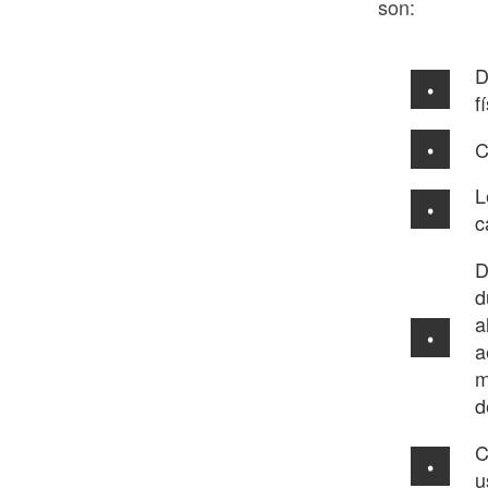
son:
D
f
C
L
c
D
d
a
a
m
d
C
u