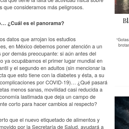
res que consideramos más peligrosos.
Bl
o… ¿Cuál es el panorama?
s datos que arrojan los estudios
“Gotas 
brota
ales, en México debemos poner atención a un
s por demás preocupante: si aún antes del
to ya ocupábamos el primer lugar mundial en
antil y el segundo en adultos (sin mencionar la
cta que esto tiene con la diabetes y ésta, a su
s complicaciones por COVID-19)… ¿Qué pasará
etas menos sanas, movilidad casi reducida a
economía lastimada que deja un campo de
nte corto para hacer cambios al respecto?
ierto que el nuevo etiquetado de alimentos y
movido por la Secretaría de Salud, ayudará a