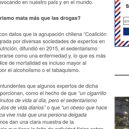
ovocando en nuestro país y en el mundo.
S
arismo mata más que las drogas?
on datos que la agrupación chilena “Coalición
grada por diversas sociedades de expertos en
utrición, difundió en 2015, el sedentarismo
erarse como una enfermedad y, lo que es más
dice de mortalidad es incluso mayor al
or el alcoholismo o el tabaquismo.
ontundentes que algunos expertos de dicha
roporcionan, como el hecho de que
“un cigarrillo
nutos de vida al día, pero el sedentarismo
o que
utos de vida diarios”
“un obeso que hace
sica vive más que una persona delgada
nos dan una clara muestra de la
ia que tiene la falta de actividad física sobre