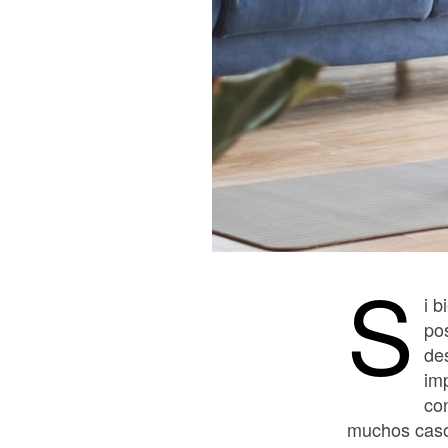
S
i 
po
de
imp
con
muchos caso