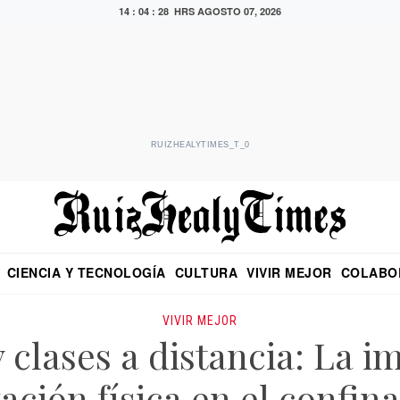
14 : 04 : 29 HRS
AGOSTO 07, 2026
RUIZHEALYTIMES_T_0
CIENCIA Y TECNOLOGÍA
CULTURA
VIVIR MEJOR
COLABO
NO
CRITERIO DE HIDALGO
EDUARDO RUIZ HEALY EN FORMULA
DIARIO DE CHIAPAS
PUEBLA
OPINIÓN
IMAGEN DE Z
EN EL ES
VIVIR MEJOR
 clases a distancia: La i
vación física en el confi