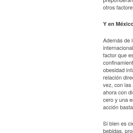
otros facto
Y en Méxic
Además de lo
internacion
factor que e
confinamien
obesidad inf
relación dire
vez, con la
ahora con di
cero y una 
acción basta
Si bien es c
bebidas, pro