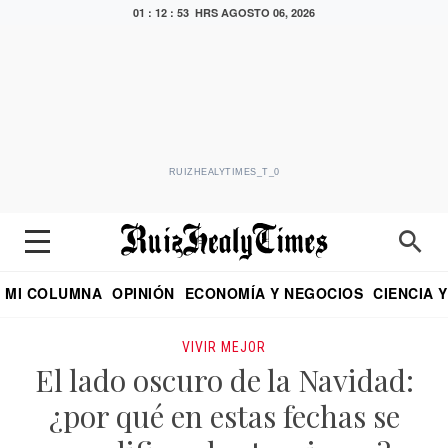
01 : 12 : 54 HRS
AGOSTO 06, 2026
RUIZHEALYTIMES_T_0
MI COLUMNA
OPINIÓN
ECONOMÍA Y NEGOCIOS
CIENCIA 
DIALOGO NOCTURNO
ECONOMISTA
EL UNIVERSAL
EDUARDO RUIZ HEALY EN FORMULA
PUEBLA
REFORMA
CRITERIO DE HI
VIVIR MEJOR
El lado oscuro de la Navidad:
¿por qué en estas fechas se