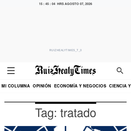
15 : 45 : 05 HRS
AGOSTO 07, 2026
RUIZHEALYTIMES_T_0
MI COLUMNA
OPINIÓN
ECONOMÍA Y NEGOCIOS
CIENCIA 
DIALOGO NOCTURNO
ECONOMISTA
EL UNIVERSAL
EDUARDO RUIZ HEALY EN FORMULA
PUEBLA
REFORMA
CRITERIO DE HI
Tag: tratado