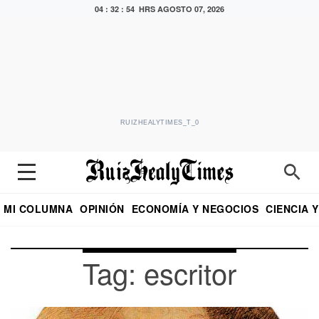
04 : 32 : 55 HRS
AGOSTO 07, 2026
RUIZHEALYTIMES_T_0
MI COLUMNA
OPINIÓN
ECONOMÍA Y NEGOCIOS
CIENCIA 
DIALOGO NOCTURNO
ECONOMISTA
EL UNIVERSAL
EDUARDO RUIZ HEALY EN FORMULA
PUEBLA
REFORMA
CRITERIO DE HI
Tag: escritor