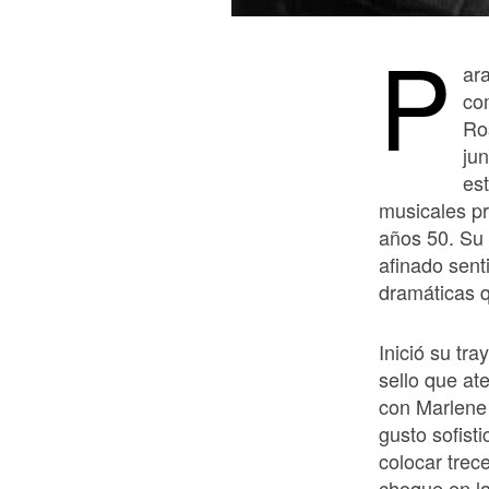
P
ar
co
Ro
ju
es
musicales pr
años 50. Su 
afinado sent
dramáticas q
Inició su tr
sello que at
con Marlene
gusto sofist
colocar trec
choque en la