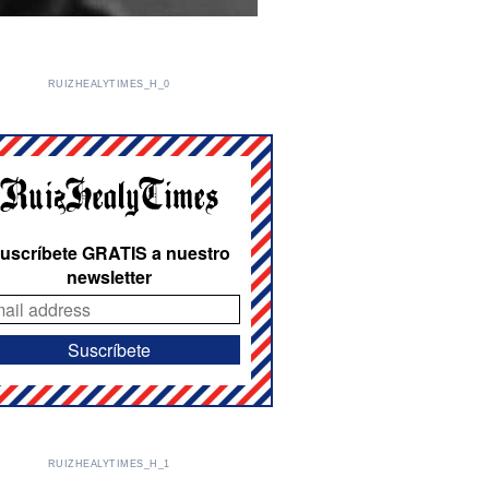
RUIZHEALYTIMES_H_0
uscríbete GRATIS a nuestro
newsletter
RUIZHEALYTIMES_H_1