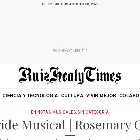
19 : 33 : 41 HRS
AGOSTO 08, 2026
RUIZHEALYTIMES_T_0
CIENCIA Y TECNOLOGÍA
CULTURA
VIVIR MEJOR
COLABO
NO
CRITERIO DE HIDALGO
EDUARDO RUIZ HEALY EN FORMULA
DIARIO DE CHIAPAS
PUEBLA
OPINIÓN
IMAGEN DE Z
EN EL ES
EN NOTAS MUSICALES
,
SIN CATEGORÍA
ide Musical | Rosemary 