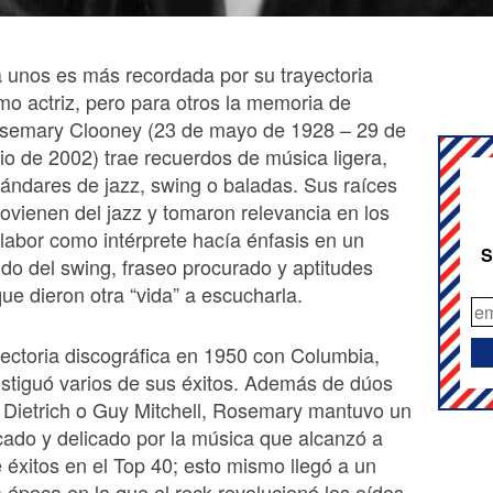
a unos es más recordada por su trayectoria
mo actriz, pero para otros la memoria de
semary Clooney (23 de mayo de 1928 – 29 de
nio de 2002) trae recuerdos de música ligera,
tándares de jazz, swing o baladas. Sus raíces
ovienen del jazz y tomaron relevancia en los
labor como intérprete hacía énfasis en un
S
ido del swing, fraseo procurado y aptitudes
ue dieron otra “vida” a escucharla.
ayectoria discográfica en 1950 con Columbia,
estiguó varios de sus éxitos. Además de dúos
 Dietrich o Guy Mitchell, Rosemary mantuvo un
icado y delicado por la música que alcanzó a
e éxitos en el Top 40; esto mismo llegó a un
 época en la que el rock revolucionó los oídos