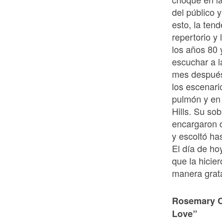
del público 
esto, la tend
repertorio y
los años 80 
escuchar a l
mes después,
los escenari
pulmón y en 
Hills. Su so
encargaron d
y escoltó ha
El día de ho
que la hicie
manera grat
Rosemary Cl
Love”