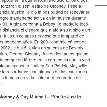
y forzaron el semi-retiro de Clooney. Pese a
encia musical le dio la posibilidad de renovar su
 logró mantenerse activa en la música durante
y 90. Amiga cercana a Bobby Kennedy, le tocó
a distancia el disparo que mató a su amigo y un
 tuvo un colapso nervioso que la apartó de
os por ocho años. En 2001 contrajo cáncer de
2002, le quitó la vida en su casa de Beverly
brino, George Clooney, fue de los tantos que se
e cargar su féretro en la ceremonia que la veló
sta su aposento final en San Patrick, Maysville.
y la recordamos con algunas de las canciones
ron famosa en vida, solo para recordarla de
a.
ooney & Guy Mitchell – “You’re Just In