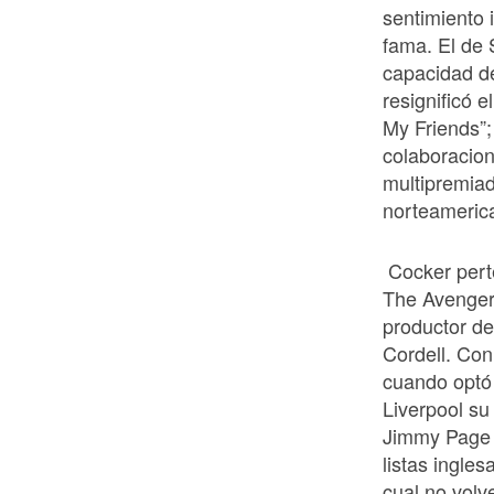
sentimiento 
fama. El de 
capacidad de
resignificó e
My Friends”;
colaboracion
multipremia
norteameric
Cocker pert
The Avengers
productor d
Cordell. Co
cuando optó 
Liverpool su
Jimmy Page y
listas ingle
cual no volv