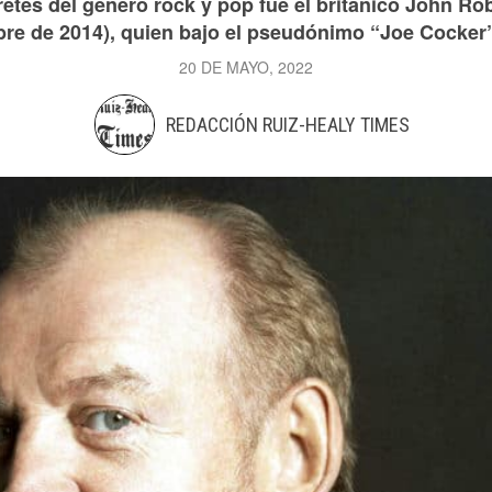
retes del género rock y pop fue el británico John Ro
re de 2014), quien bajo el pseudónimo “Joe Cocker” 
20 DE MAYO, 2022
REDACCIÓN RUIZ-HEALY TIMES