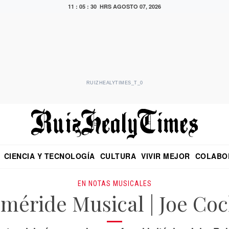
11 : 05 : 31 HRS
AGOSTO 07, 2026
RUIZHEALYTIMES_T_0
CIENCIA Y TECNOLOGÍA
CULTURA
VIVIR MEJOR
COLABO
NO
CRITERIO DE HIDALGO
EDUARDO RUIZ HEALY EN FORMULA
DIARIO DE CHIAPAS
PUEBLA
OPINIÓN
IMAGEN DE Z
EN EL ES
EN NOTAS MUSICALES
méride Musical | Joe Co