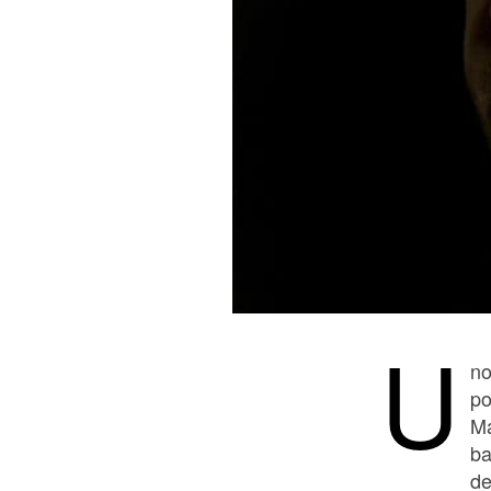
U
no
po
Ma
ba
de