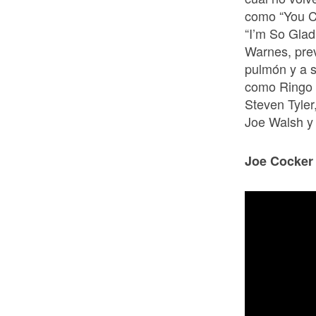
como “You Ca
“I’m So Glad
Warnes, pre
pulmón y a s
como Ringo 
Steven Tyle
Joe Walsh y 
Joe Cocker 