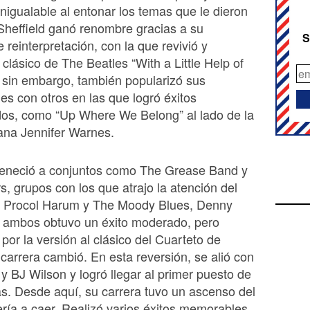
inigualable al entonar los temas que le dieron
Sheffield ganó renombre gracias a su
S
 reinterpretación, con la que revivió y
l clásico de The Beatles “With a Little Help of
 sin embargo, también popularizó sus
es con otros en las que logró éxitos
dos, como “Up Where We Belong” al lado de la
ana Jennifer Warnes.
eneció a conjuntos como The Grease Band y
, grupos con los que atrajo la atención del
e Procol Harum y The Moody Blues, Denny
n ambos obtuvo un éxito moderado, pero
por la versión al clásico del Cuarteto de
 carrera cambió. En esta reversión, se alió con
 BJ Wilson y logró llegar al primer puesto de
sas. Desde aquí, su carrera tuvo un ascenso del
ería a caer. Realizó varios éxitos memorables