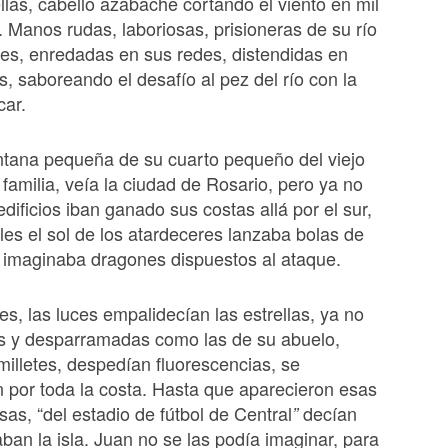
ellas, cabello azabache cortando el viento en mil
Manos rudas, laboriosas, prisioneras de su río
es, enredadas en sus redes, distendidas en
s, saboreando el desafío al pez del río con la
car.
ntana pequeña de su cuarto pequeño del viejo
 familia, veía la ciudad de Rosario, pero ya no
edificios iban ganado sus costas allá por el sur,
ales el sol de los atardeceres lanzaba bolas de
 imaginaba dragones dispuestos al ataque.
es, las luces empalidecían las estrellas, ya no
s y desparramadas como las de su abuelo,
illetes, despedían fluorescencias, se
n por toda la costa. Hasta que aparecieron esas
sas, “del estadio de fútbol de Central
decían
”
aban la isla. Juan no se las podía imaginar, para