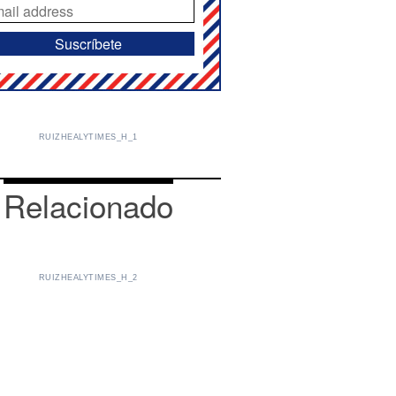
RUIZHEALYTIMES_H_1
Relacionado
RUIZHEALYTIMES_H_2