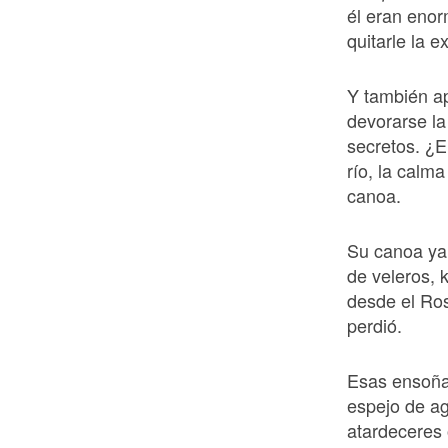
él eran enor
quitarle la e
Y también a
devorarse la
secretos. ¿E
río, la calma
canoa.
Su canoa ya 
de veleros, 
desde el Ros
perdió.
Esas ensoñac
espejo de a
atardeceres 