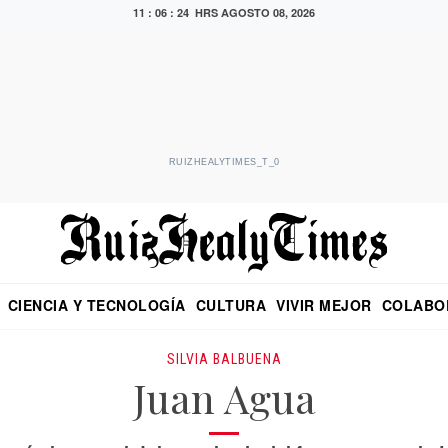
11 : 06 : 25 HRS
AGOSTO 08, 2026
RUIZHEALYTIMES_T_0
CIENCIA Y TECNOLOGÍA
CULTURA
VIVIR MEJOR
COLABO
NO
CRITERIO DE HIDALGO
EDUARDO RUIZ HEALY EN FORMULA
DIARIO DE CHIAPAS
PUEBLA
OPINIÓN
IMAGEN DE Z
EN EL ES
SILVIA BALBUENA
Juan Agua