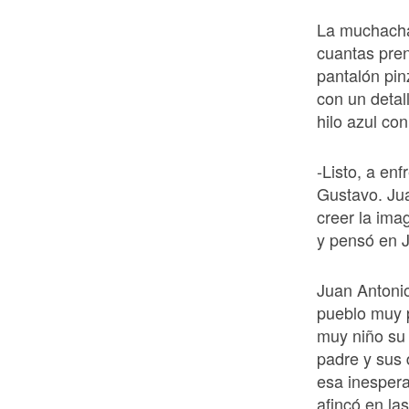
La muchacha
cuantas pren
pantalón pin
con un detal
hilo azul con
-Listo, a en
Gustavo. Jua
creer la ima
y pensó en J
Juan Antonio
pueblo muy 
muy niño su 
padre y sus
esa inespera
afincó en las