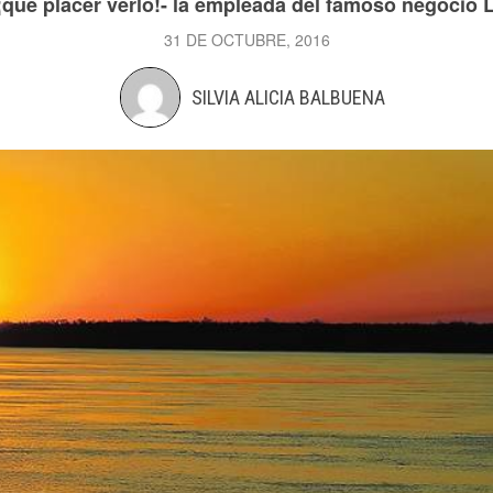
¡qué placer verlo!- la empleada del famoso negocio La
31 DE OCTUBRE, 2016
SILVIA ALICIA BALBUENA