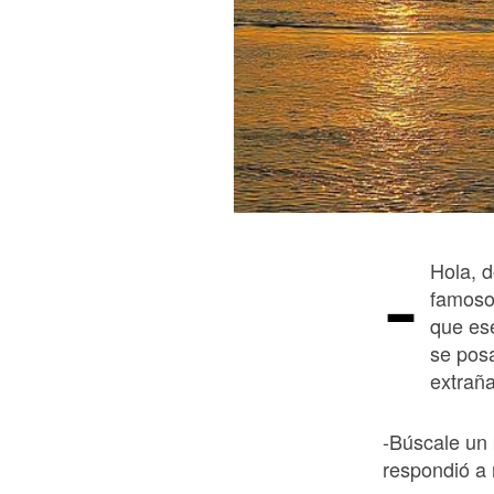
-
Hola, d
famoso 
que ese
se pos
extraña
-Búscale un 
respondió a