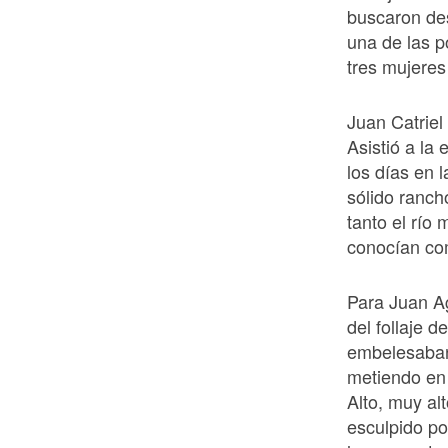
buscaron des
una de las p
tres mujeres
Juan Catriel
Asistió a la 
los días en l
sólido ranch
tanto el río
conocían co
Para Juan Ag
del follaje d
embelesaban,
metiendo en l
Alto, muy al
esculpido po