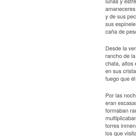
lunas y estr
amaneceres. 
y de sus pec
sus espinele
caña de pes
Desde la ve
rancho de la
chata, altos 
en sus crist
fuego que él
Por las noch
eran escasa
formaban ram
multiplicaba
torres inmen
los que visit