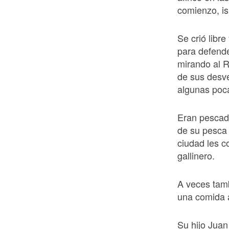
comienzo, isl
Se crió libre
para defende
mirando al R
de sus desv
algunas poca
Eran pescado
de su pesca 
ciudad les 
gallinero.
A veces tamb
una comida a
Su hijo Juan