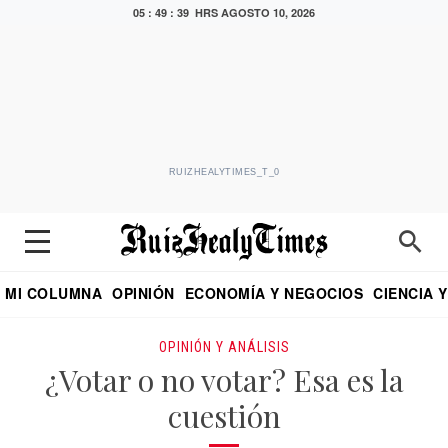
05 : 49 : 40 HRS
AGOSTO 10, 2026
RUIZHEALYTIMES_T_0
MI COLUMNA
OPINIÓN
ECONOMÍA Y NEGOCIOS
CIENCIA 
DIALOGO NOCTURNO
ECONOMISTA
EL UNIVERSAL
EDUARDO RUIZ HEALY EN FORMULA
PUEBLA
REFORMA
CRITERIO DE HI
OPINIÓN Y ANÁLISIS
¿Votar o no votar? Esa es la
cuestión