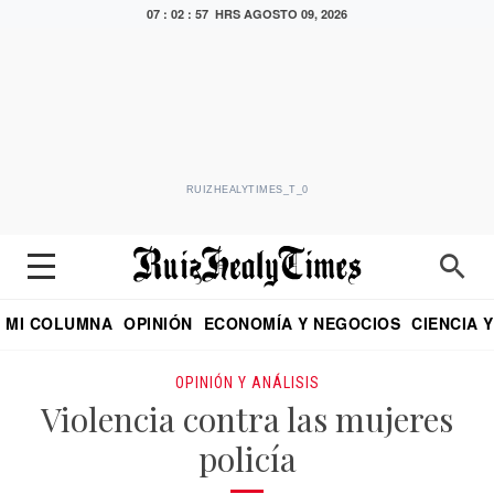
07 : 02 : 58 HRS
AGOSTO 09, 2026
RUIZHEALYTIMES_T_0
MI COLUMNA
OPINIÓN
ECONOMÍA Y NEGOCIOS
CIENCIA 
DIALOGO NOCTURNO
ECONOMISTA
EL UNIVERSAL
EDUARDO RUIZ HEALY EN FORMULA
PUEBLA
REFORMA
CRITERIO DE HI
OPINIÓN Y ANÁLISIS
Violencia contra las mujeres
policía