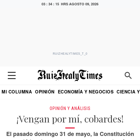
03 : 34 : 16 HRS
AGOSTO 09, 2026
RUIZHEALYTIMES_T_0
MI COLUMNA
OPINIÓN
ECONOMÍA Y NEGOCIOS
CIENCIA 
DIALOGO NOCTURNO
ECONOMISTA
EL UNIVERSAL
EDUARDO RUIZ HEALY EN FORMULA
PUEBLA
REFORMA
CRITERIO DE HI
OPINIÓN Y ANÁLISIS
¡Vengan por mí, cobardes!
El pasado domingo 31 de mayo, la Constitución