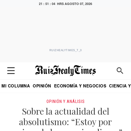
21 : 51 : 05 HRS
AGOSTO 07, 2026
RUIZHEALYTIMES_T_0
MI COLUMNA
OPINIÓN
ECONOMÍA Y NEGOCIOS
CIENCIA 
DIALOGO NOCTURNO
ECONOMISTA
EL UNIVERSAL
EDUARDO RUIZ HEALY EN FORMULA
PUEBLA
REFORMA
CRITERIO DE HI
OPINIÓN Y ANÁLISIS
Sobre la actualidad del
absolutismo: “Estoy por