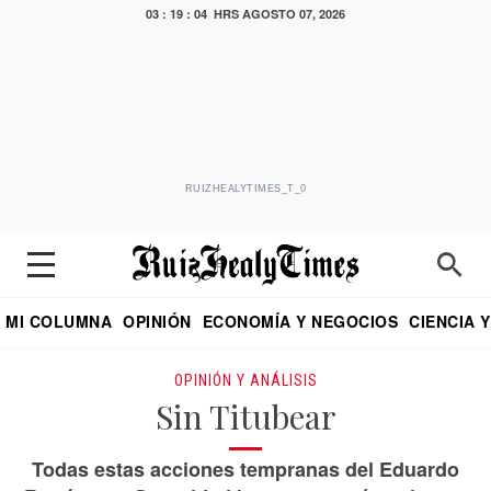
03 : 19 : 06 HRS
AGOSTO 07, 2026
RUIZHEALYTIMES_T_0
MI COLUMNA
OPINIÓN
ECONOMÍA Y NEGOCIOS
CIENCIA 
DIALOGO NOCTURNO
ECONOMISTA
EL UNIVERSAL
EDUARDO RUIZ HEALY EN FORMULA
PUEBLA
REFORMA
CRITERIO DE HI
OPINIÓN Y ANÁLISIS
Sin Titubear
Todas estas acciones tempranas del Eduardo