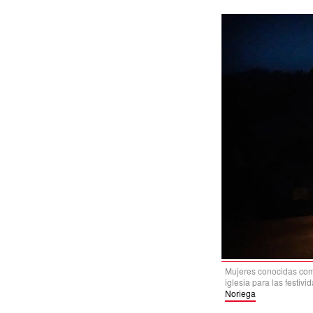
Mujeres conocidas como
iglesia para las festiv
Noriega