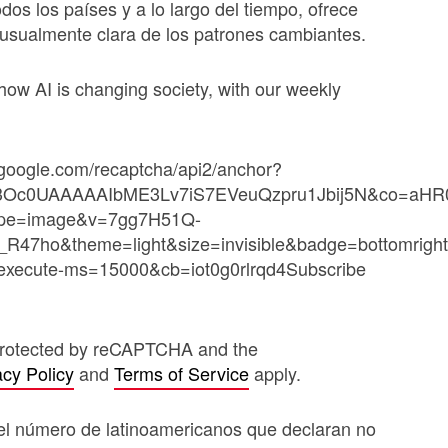
odos los países y a lo largo del tiempo, ofrece
nusualmente clara de los patrones cambiantes.
ow AI is changing society, with our weekly
.google.com/recaptcha/api2/anchor?
3Oc0UAAAAAIbME3Lv7iS7EVeuQzpru1Jbij5N&co=aHR
pe=image&v=7gg7H51Q-
47ho&theme=light&size=invisible&badge=bottomright
xecute-ms=15000&cb=iot0g0rlrqd4Subscribe
 protected by reCAPTCHA and the
acy Policy
and
Terms of Service
apply.
el número de latinoamericanos que declaran no