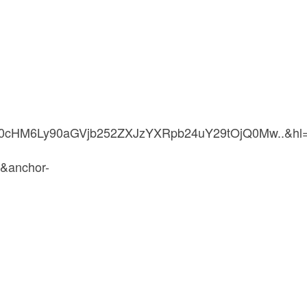
0cHM6Ly90aGVjb252ZXJzYXRpb24uY29tOjQ0Mw..&hl=
&anchor-