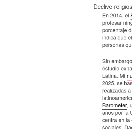
Declive religio
En 2014, el
profesar ning
porcentaje d
indica que e
personas que
Sin embargo
estudio exha
Latina. Mi
nu
2025, se ba
realizadas 
latinoameri
Barometer
, 
años por la 
centra en la
sociales. D