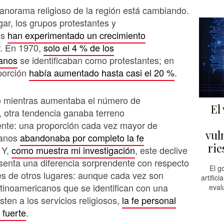
panorama religioso de la región está cambiando.
gar, los grupos protestantes y
es
han experimentado un crecimiento
. En 1970,
solo el 4 % de los
canos
se identificaban como protestantes; en
porción
había aumentado hasta casi el 20 %
.
so mientras aumentaba el número de
El 
, otra tendencia ganaba terreno
ente: una proporción cada vez mayor de
vul
canos
abandonaba por completo la fe
rie
. Y,
como muestra mi investigación
, este declive
esenta una diferencia sorprendente con respecto
El g
es de otros lugares: aunque cada vez son
artifici
tinoamericanos que se identifican con una
eval
isten a los servicios religiosos,
la fe personal
 fuerte
.