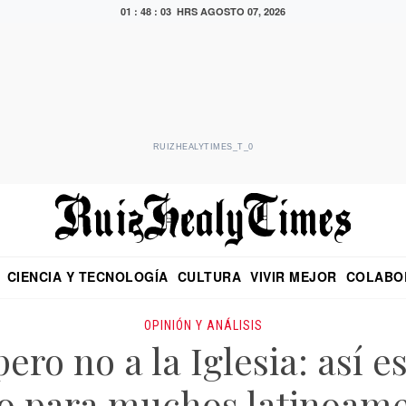
01 : 48 : 05 HRS
AGOSTO 07, 2026
RUIZHEALYTIMES_T_0
CIENCIA Y TECNOLOGÍA
CULTURA
VIVIR MEJOR
COLABO
NO
CRITERIO DE HIDALGO
EDUARDO RUIZ HEALY EN FORMULA
DIARIO DE CHIAPAS
PUEBLA
OPINIÓN
IMAGEN DE Z
EN EL ES
OPINIÓN Y ANÁLISIS
pero no a la Iglesia: así 
so para muchos latinoam