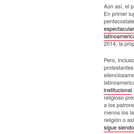
Aún así, el 
En primer lu
pentecostal
espectacular
latinoameri
2014, la pro
Pero, inclu
protestantes
silenciosam
latinoameri
institucional
religioso pr
a los patron
menos los la
religión o as
sigue siendo