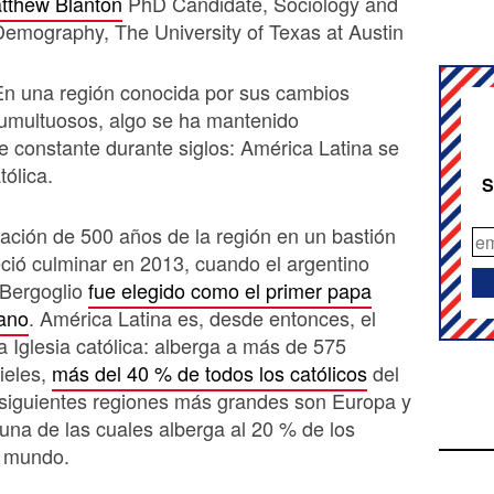
atthew Blanton
PhD Candidate, Sociology and
Demography, The University of Texas at Austin
En una región conocida por sus cambios
tumultuosos, algo se ha mantenido
 constante durante siglos: América Latina se
tólica.
S
ación de 500 años de la región en un bastión
eció culminar en 2013, cuando el argentino
 Bergoglio
fue elegido como el primer papa
cano
. América Latina es, desde entonces, el
a Iglesia católica: alberga a más de 575
fieles,
más del 40 % de todos los católicos
del
siguientes regiones más grandes son Europa y
 una de las cuales alberga al 20 % de los
l mundo.