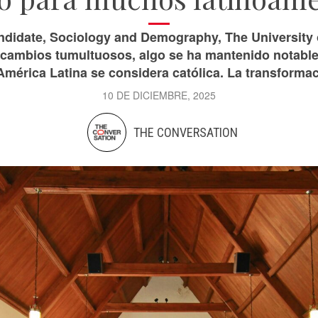
didate, Sociology and Demography, The University o
 cambios tumultuosos, algo se ha mantenido notabl
América Latina se considera católica. La transformac
10 DE DICIEMBRE, 2025
THE CONVERSATION