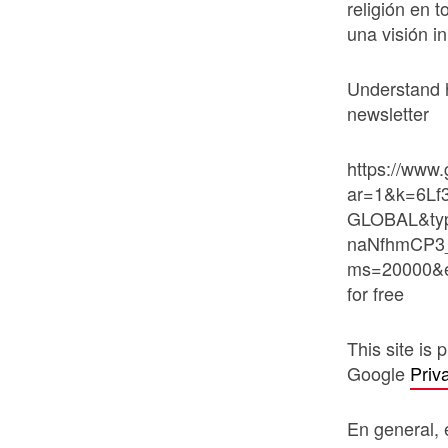
religión en t
una visión i
Understand h
newsletter
https://www
ar=1&k=6Lf
GLOBAL&ty
naNfhmCP3_R
ms=20000&e
for free
This site is
Google
Priv
En general, 