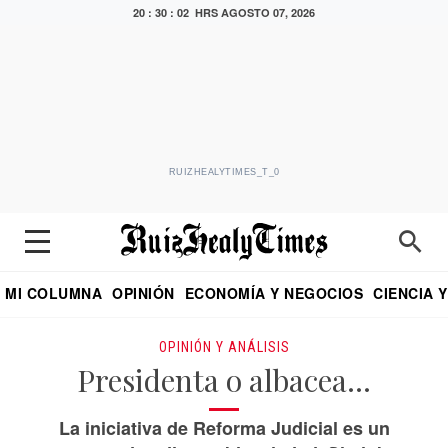
20 : 30 : 03 HRS
AGOSTO 07, 2026
RUIZHEALYTIMES_T_0
MI COLUMNA
OPINIÓN
ECONOMÍA Y NEGOCIOS
CIENCIA 
DIALOGO NOCTURNO
ECONOMISTA
EL UNIVERSAL
EDUARDO RUIZ HEALY EN FORMULA
PUEBLA
REFORMA
CRITERIO DE HI
OPINIÓN Y ANÁLISIS
Presidenta o albacea…
La iniciativa de Reforma Judicial es un