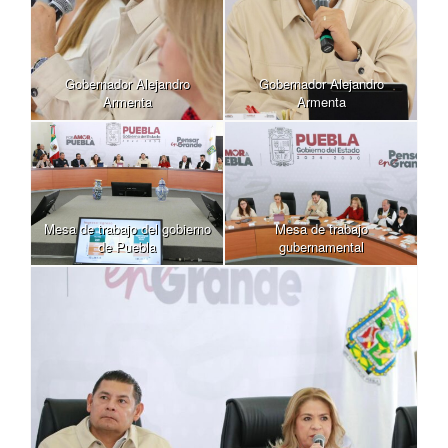
Gobernador Alejandro
Gobernador Alejandro
Armenta
Armenta
Mesa de trabajo del gobierno
Mesa de trabajo
de Puebla
gubernamental