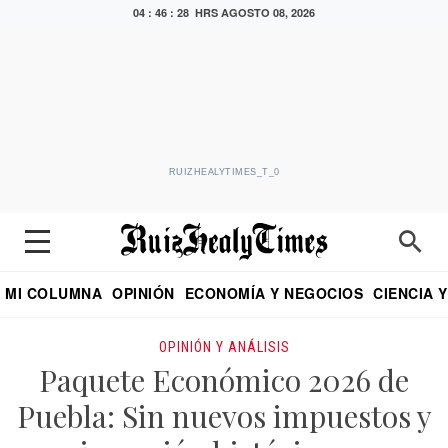
04 : 46 : 29 HRS
AGOSTO 08, 2026
RUIZHEALYTIMES_T_0
MI COLUMNA
OPINIÓN
ECONOMÍA Y NEGOCIOS
CIENCIA 
DIALOGO NOCTURNO
ECONOMISTA
EL UNIVERSAL
EDUARDO RUIZ HEALY EN FORMULA
PUEBLA
REFORMA
CRITERIO DE HI
OPINIÓN Y ANÁLISIS
Paquete Económico 2026 de
Puebla: Sin nuevos impuestos y