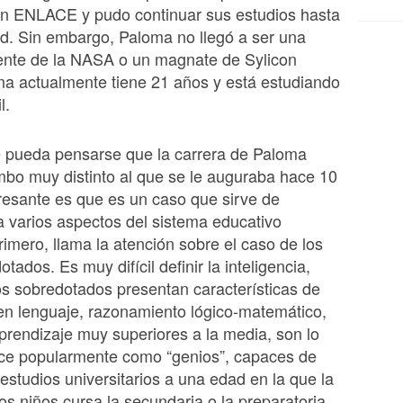
ón ENLACE y pudo continuar sus estudios hasta
ad. Sin embargo, Paloma no llegó a ser una
nte de la NASA o un magnate de Sylicon
ma actualmente tiene 21 años y está estudiando
l.
e pueda pensarse que la carrera de Paloma
mbo muy distinto al que se le auguraba hace 10
eresante es que es un caso que sirve de
 varios aspectos del sistema educativo
imero, llama la atención sobre el caso de los
tados. Es muy difícil definir la inteligencia,
os sobredotados presentan características de
en lenguaje, razonamiento lógico-matemático,
rendizaje muy superiores a la media, son lo
ce popularmente como “genios”, capaces de
 estudios universitarios a una edad en la que la
os niños cursa la secundaria o la preparatoria.