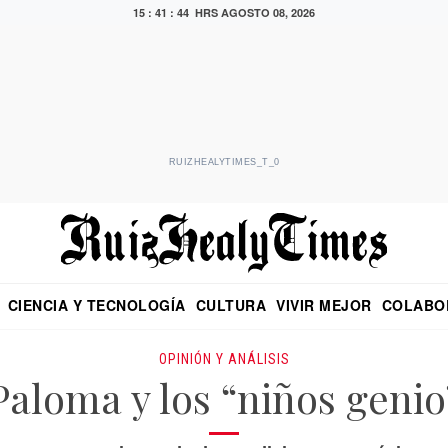
15 : 41 : 45 HRS
AGOSTO 08, 2026
RUIZHEALYTIMES_T_0
CIENCIA Y TECNOLOGÍA
CULTURA
VIVIR MEJOR
COLABO
NO
CRITERIO DE HIDALGO
EDUARDO RUIZ HEALY EN FORMULA
DIARIO DE CHIAPAS
PUEBLA
OPINIÓN
IMAGEN DE Z
EN EL ES
OPINIÓN Y ANÁLISIS
Paloma y los “niños genio