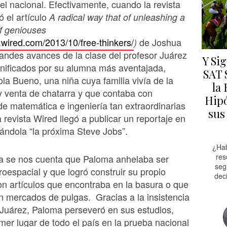
vel nacional. Efectivamente, cuando la revista
ó el artículo
A radical way that of unleashing a
f geniouses
.wired.com/2013/10/free-thinkers/
de Joshua
)
randes avances de la clase del profesor Juárez
Y Si
nificados por su alumna más aventajada,
SAT 
a Bueno, una niña cuya familia vivía de la
la
y venta de chatarra y que contaba con
Hipó
de matemática e ingeniería tan extraordinarias
sus
a revista Wired llegó a publicar un reportaje en
ándola “la próxima Steve Jobs”.
¿Hab
res
la se nos cuenta que Paloma anhelaba ser
seg
roespacial y que logró construir su propio
dec
on artículos que encontraba en la basura o que
 mercados de pulgas. Gracias a la insistencia
 Juárez, Paloma perseveró en sus estudios,
imer lugar de todo el país en la prueba nacional