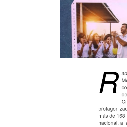
R
ad
Mé
co
de
Ci
protagonizad
más de 168 m
nacional, a 