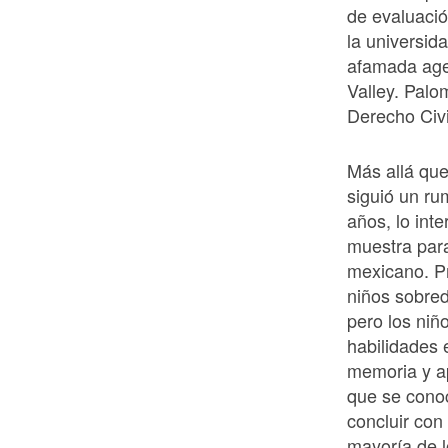
de evaluaci
la universid
afamada age
Valley. Palo
Derecho Civi
Más allá qu
siguió un ru
años, lo int
muestra para
mexicano. Pr
niños sobredo
pero los niñ
habilidades 
memoria y ap
que se cono
concluir con
mayoría de l