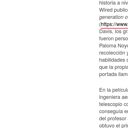
historia a ni
Wired public
generation o
(
https://www
Davis, los g
fueron perso
Paloma Noyol
recolección 
habilidades 
que la propi
portada llam
En la pelícu
ingeniera ae
telescopio c
conseguía en
del profesor
obtuvo el pr