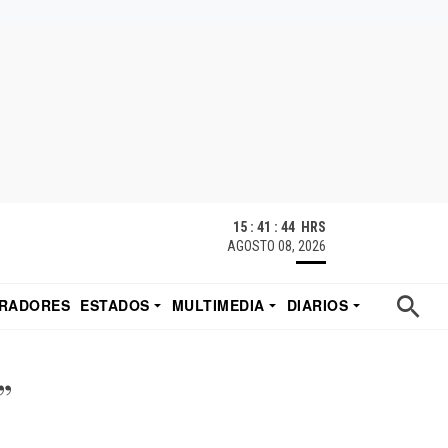
15 : 41 : 45 HRS
AGOSTO 08, 2026
RADORES
ESTADOS
MULTIMEDIA
DIARIOS
ACATECAS
TUDIO DE EDUARDO
EL IMPARCIAL DE HERMOSILLO
”