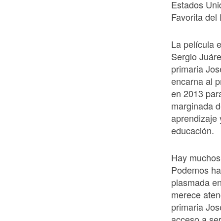
Estados Unid
Favorita del
La película 
Sergio Juáre
primaria Jo
encarna al p
en 2013 par
marginada de
aprendizaje 
educación.
Hay muchos 
Podemos hab
plasmada en 
merece atenc
primaria Jos
acceso a serv