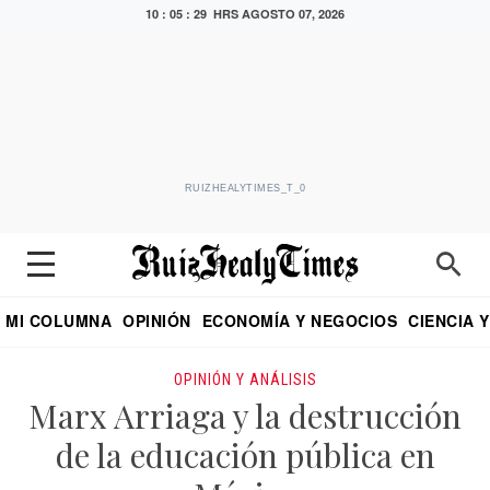
10 : 05 : 30 HRS
AGOSTO 07, 2026
RUIZHEALYTIMES_T_0
MI COLUMNA
OPINIÓN
ECONOMÍA Y NEGOCIOS
CIENCIA 
DIALOGO NOCTURNO
ECONOMISTA
EL UNIVERSAL
EDUARDO RUIZ HEALY EN FORMULA
PUEBLA
REFORMA
CRITERIO DE HI
OPINIÓN Y ANÁLISIS
Marx Arriaga y la destrucción
de la educación pública en