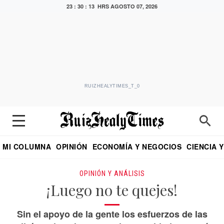
23 : 30 : 14 HRS
AGOSTO 07, 2026
RUIZHEALYTIMES_T_0
MI COLUMNA
OPINIÓN
ECONOMÍA Y NEGOCIOS
CIENCIA 
DIALOGO NOCTURNO
ECONOMISTA
EL UNIVERSAL
EDUARDO RUIZ HEALY EN FORMULA
PUEBLA
REFORMA
CRITERIO DE HI
OPINIÓN Y ANÁLISIS
¡Luego no te quejes!
Sin el apoyo de la gente los esfuerzos de las