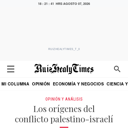
18 : 21 : 42 HRS
AGOSTO 07, 2026
RUIZHEALYTIMES_T_0
MI COLUMNA
OPINIÓN
ECONOMÍA Y NEGOCIOS
CIENCIA 
DIALOGO NOCTURNO
ECONOMISTA
EL UNIVERSAL
EDUARDO RUIZ HEALY EN FORMULA
PUEBLA
REFORMA
CRITERIO DE HI
OPINIÓN Y ANÁLISIS
Los orígenes del
conflicto palestino-israelí