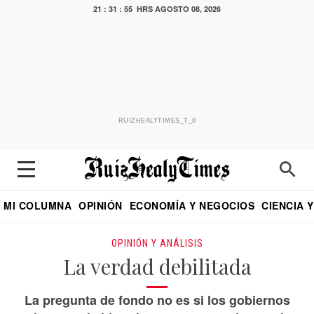
21 : 31 : 56 HRS
AGOSTO 08, 2026
RUIZHEALYTIMES_T_0
MI COLUMNA
OPINIÓN
ECONOMÍA Y NEGOCIOS
CIENCIA 
DIALOGO NOCTURNO
ECONOMISTA
EL UNIVERSAL
EDUARDO RUIZ HEALY EN FORMULA
PUEBLA
REFORMA
CRITERIO DE HI
OPINIÓN Y ANÁLISIS
La verdad debilitada
La pregunta de fondo no es si los gobiernos