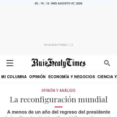
05 : 19 : 13 HRS
AGOSTO 07, 2026
RUIZHEALYTIMES_T_0
MI COLUMNA
OPINIÓN
ECONOMÍA Y NEGOCIOS
CIENCIA 
DIALOGO NOCTURNO
ECONOMISTA
EL UNIVERSAL
EDUARDO RUIZ HEALY EN FORMULA
PUEBLA
REFORMA
CRITERIO DE HI
OPINIÓN Y ANÁLISIS
La reconfiguración mundial
A menos de un año del regreso del presidente