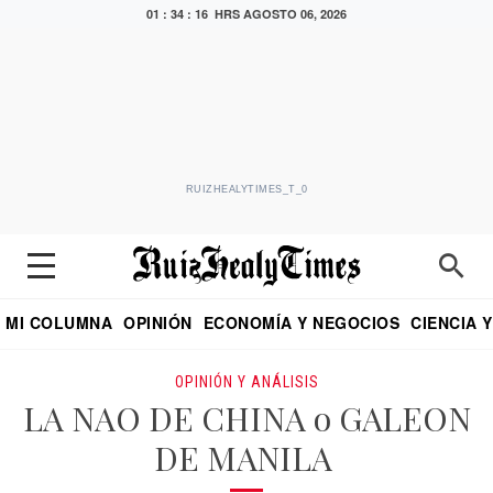
01 : 34 : 17 HRS
AGOSTO 06, 2026
RUIZHEALYTIMES_T_0
MI COLUMNA
OPINIÓN
ECONOMÍA Y NEGOCIOS
CIENCIA 
DIALOGO NOCTURNO
ECONOMISTA
EL UNIVERSAL
EDUARDO RUIZ HEALY EN FORMULA
PUEBLA
REFORMA
CRITERIO DE HI
OPINIÓN Y ANÁLISIS
LA NAO DE CHINA o GALEON
DE MANILA