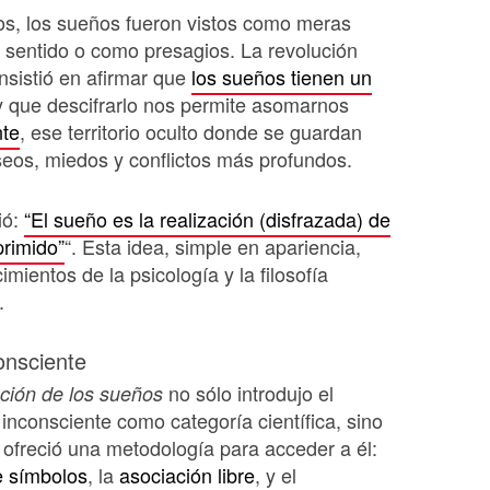
os, los sueños fueron vistos como meras
n sentido o como presagios. La revolución
nsistió en afirmar que
los sueños tienen un
 y que descifrarlo nos permite asomarnos
nte
, ese territorio oculto donde se guardan
eos, miedos y conflictos más profundos.
ió:
“El sueño es la realización (disfrazada) de
primido”
“. Esta idea, simple en apariencia,
imientos de la psicología y la filosofía
.
onsciente
no sólo introdujo el
ación de los sueños
inconsciente como categoría científica, sino
ofreció una metodología para acceder a él:
e símbolos
, la
asociación libre
, y el