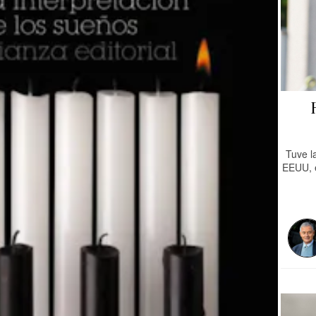
Tuve l
EEUU, e