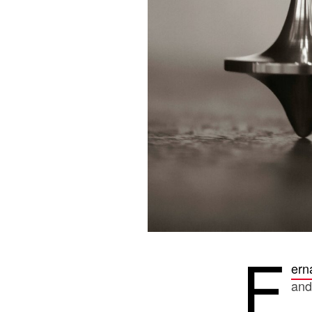
F
ern
and