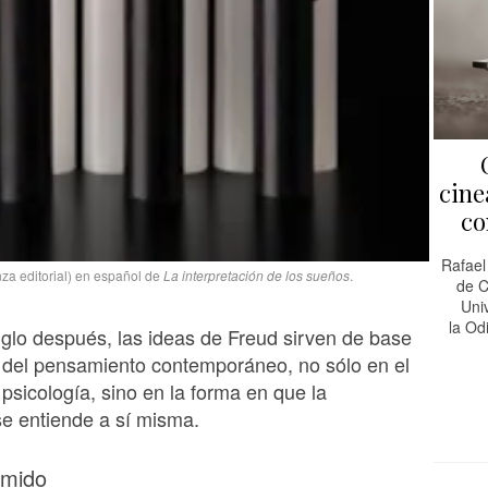
cine
co
Rafael
za editorial) en español de
La interpretación de los sueños
.
de C
Uni
la Od
glo después, las ideas de Freud sirven de base
 del pensamiento contemporáneo, no sólo en el
 psicología, sino en la forma en que la
e entiende a sí misma.
imido