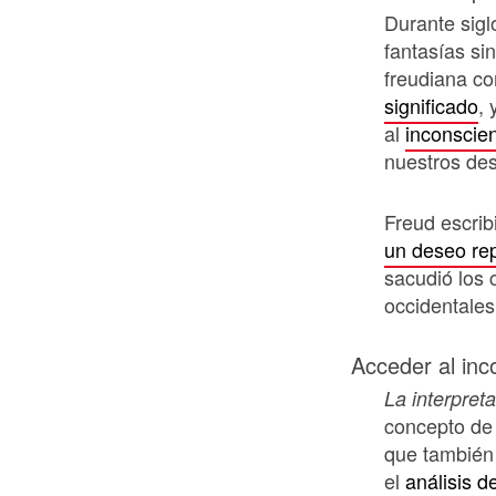
Durante sigl
fantasías si
freudiana co
significado
,
al
inconscie
nuestros des
Freud escrib
un deseo re
sacudió los c
occidentales
Acceder al inc
La interpret
concepto de 
que también 
el
análisis d