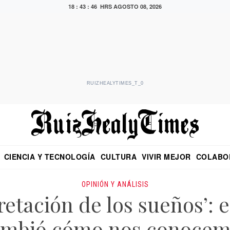
18 : 43 : 47 HRS
AGOSTO 08, 2026
RUIZHEALYTIMES_T_0
CIENCIA Y TECNOLOGÍA
CULTURA
VIVIR MEJOR
COLABO
NO
CRITERIO DE HIDALGO
EDUARDO RUIZ HEALY EN FORMULA
DIARIO DE CHIAPAS
PUEBLA
OPINIÓN
IMAGEN DE Z
EN EL ES
OPINIÓN Y ANÁLISIS
retación de los sueños’: e
ambió cómo nos conocem