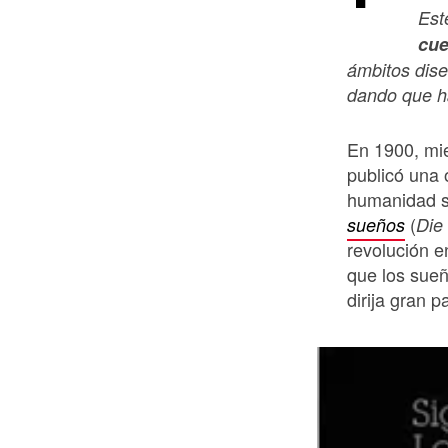
Est
cue
ámbitos dise
dando que h
En 1900, mi
publicó una 
humanidad s
(
sueños
Die
revolución e
que los sueñ
dirija gran p