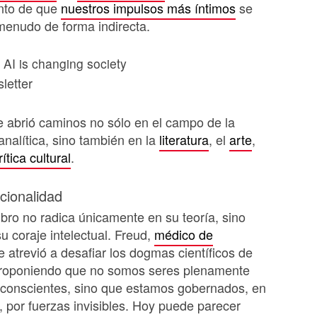
nto de que
nuestros impulsos más íntimos
se
menudo de forma indirecta.
AI is changing society
letter
 abrió caminos no sólo en el campo de la
analítica, sino también en la
literatura
, el
arte
,
rítica cultural
.
acionalidad
libro no radica únicamente en su teoría, sino
u coraje intelectual. Freud,
médico de
se atrevió a desafiar los dogmas científicos de
proponiendo que no somos seres plenamente
 conscientes, sino que estamos gobernados, en
 por fuerzas invisibles. Hoy puede parecer