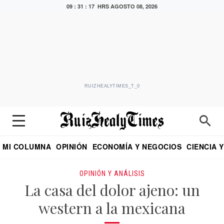
09 : 31 : 18 HRS
AGOSTO 08, 2026
RUIZHEALYTIMES_T_0
MI COLUMNA
OPINIÓN
ECONOMÍA Y NEGOCIOS
CIENCIA 
DIALOGO NOCTURNO
ECONOMISTA
EL UNIVERSAL
EDUARDO RUIZ HEALY EN FORMULA
PUEBLA
REFORMA
CRITERIO DE HI
OPINIÓN Y ANÁLISIS
La casa del dolor ajeno: un
western a la mexicana