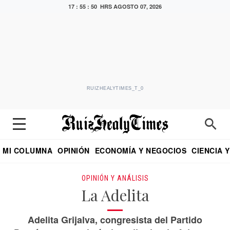
17 : 55 : 51 HRS
AGOSTO 07, 2026
RUIZHEALYTIMES_T_0
MI COLUMNA
OPINIÓN
ECONOMÍA Y NEGOCIOS
CIENCIA 
DIALOGO NOCTURNO
ECONOMISTA
EL UNIVERSAL
EDUARDO RUIZ HEALY EN FORMULA
PUEBLA
REFORMA
CRITERIO DE HI
OPINIÓN Y ANÁLISIS
La Adelita
Adelita Grijalva, congresista del Partido