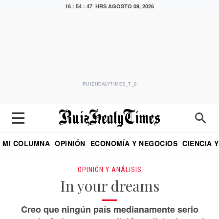
16 : 54 : 48 HRS
AGOSTO 09, 2026
RUIZHEALYTIMES_T_0
MI COLUMNA
OPINIÓN
ECONOMÍA Y NEGOCIOS
CIENCIA 
DIALOGO NOCTURNO
ECONOMISTA
EL UNIVERSAL
EDUARDO RUIZ HEALY EN FORMULA
PUEBLA
REFORMA
CRITERIO DE HI
OPINIÓN Y ANÁLISIS
In your dreams
Creo que ningún país medianamente serio