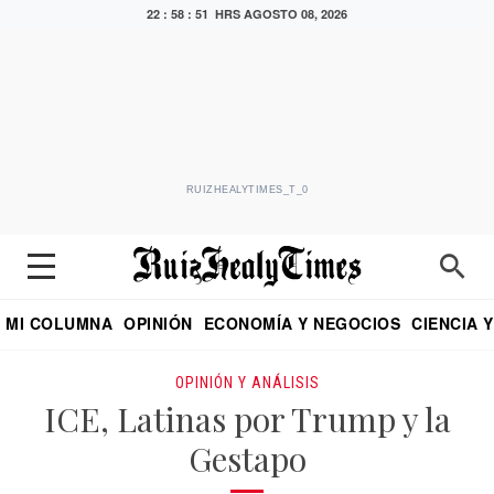
22 : 58 : 52 HRS
AGOSTO 08, 2026
RUIZHEALYTIMES_T_0
MI COLUMNA
OPINIÓN
ECONOMÍA Y NEGOCIOS
CIENCIA 
DIALOGO NOCTURNO
ECONOMISTA
EL UNIVERSAL
EDUARDO RUIZ HEALY EN FORMULA
PUEBLA
REFORMA
CRITERIO DE HI
OPINIÓN Y ANÁLISIS
ICE, Latinas por Trump y la
Gestapo