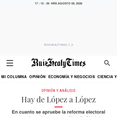
17 : 15 : 38 HRS
AGOSTO 08, 2026
RUIZHEALYTIMES_T_0
MI COLUMNA
OPINIÓN
ECONOMÍA Y NEGOCIOS
CIENCIA 
DIALOGO NOCTURNO
ECONOMISTA
EL UNIVERSAL
EDUARDO RUIZ HEALY EN FORMULA
PUEBLA
REFORMA
CRITERIO DE HI
OPINIÓN Y ANÁLISIS
Hay de López a López
En cuanto se apruebe la reforma electoral