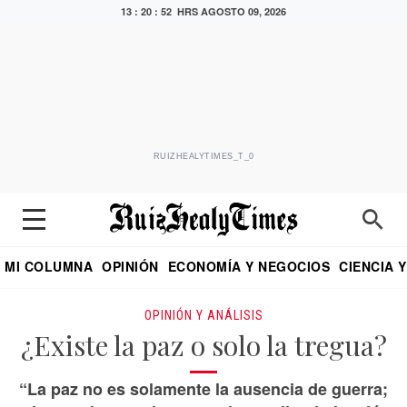
13 : 20 : 53 HRS
AGOSTO 09, 2026
RUIZHEALYTIMES_T_0
MI COLUMNA
OPINIÓN
ECONOMÍA Y NEGOCIOS
CIENCIA 
DIALOGO NOCTURNO
ECONOMISTA
EL UNIVERSAL
EDUARDO RUIZ HEALY EN FORMULA
PUEBLA
REFORMA
CRITERIO DE HI
OPINIÓN Y ANÁLISIS
¿Existe la paz o solo la tregua?
“La paz no es solamente la ausencia de guerra;