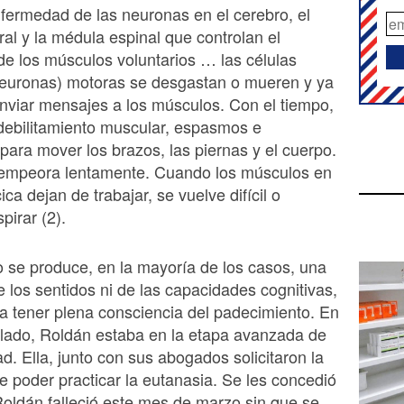
ermedad de las neuronas en el cerebro, el
ral y la médula espinal que controlan el
e los músculos voluntarios … las células
neuronas) motoras se desgastan o mueren y ya
viar mensajes a los músculos. Con el tiempo,
 debilitamiento muscular, espasmos e
para mover los brazos, las piernas y el cuerpo.
 empeora lentamente. Cuando los músculos en
ica dejan de trabajar, se vuelve difícil o
pirar (2).
 se produce, en la mayoría de los casos, una
e los sentidos ni de las capacidades cognitivas,
ca tener plena consciencia del padecimiento. En
alado, Roldán estaba en la etapa avanzada de
d. Ella, junto con sus abogados solicitaron la
de poder practicar la eutanasia. Se les concedió
Roldán falleció este mes de marzo sin que se