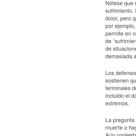
Nótese que n
sufrimiento.
dolor, pero 
por ejemplo,
permite en o
de “sufrimie
de situacion
demasiada a
Los defensor
sostienen q
terminales d
incluido el 
extremos.
La pregunta é
muerte o hay
Aún contest