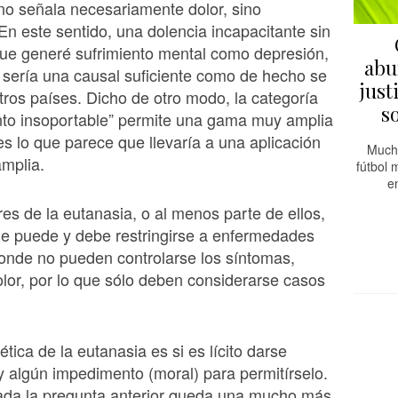
o señala necesariamente dolor, sino
 En este sentido, una dolencia incapacitante sin
que generé sufrimiento mental como depresión,
abu
 sería una causal suficiente como de hecho se
just
tros países. Dicho de otro modo, la categoría
s
nto insoportable” permite una gama muy amplia
es lo que parece que llevaría a una aplicación
Mucha
mplia.
fútbol 
e
es de la eutanasia, o al menos parte de ellos,
ue puede y debe restringirse a enfermedades
onde no pueden controlarse los síntomas,
dolor, por lo que sólo deben considerarse casos
tica de la eutanasia es si es lícito darse
 algún impedimento (moral) para permitírselo.
ada la pregunta anterior queda una mucho más