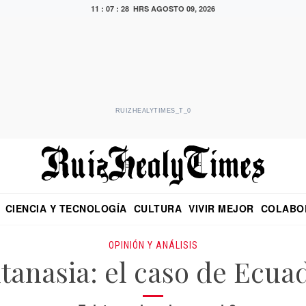
11 : 07 : 29 HRS
AGOSTO 09, 2026
RUIZHEALYTIMES_T_0
CIENCIA Y TECNOLOGÍA
CULTURA
VIVIR MEJOR
COLABO
NO
CRITERIO DE HIDALGO
EDUARDO RUIZ HEALY EN FORMULA
DIARIO DE CHIAPAS
PUEBLA
OPINIÓN
IMAGEN DE Z
EN EL ES
OPINIÓN Y ANÁLISIS
tanasia: el caso de Ecua