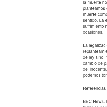
la muerte no
planteamos e
muerte como
sentido. La 
sufrimiento 
ocasiones.
La legalizac
replanteamie
de ley sino 
cambio de pa
del inocente
podemos toma
Referencias
BBC News. E