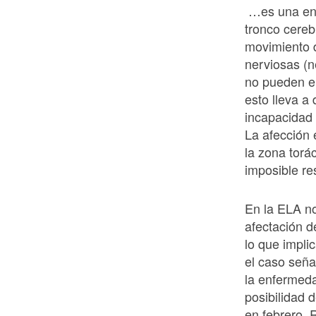
…es una enf
tronco cereb
movimiento d
nerviosas (
no pueden en
esto lleva a
incapacidad 
La afección
la zona torác
imposible res
En la ELA no
afectación d
lo que impli
el caso señ
la enfermeda
posibilidad 
en febrero. 