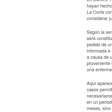
hayan hecho 
La Corte con
considerar j
Según la sen
será constit
pedido de u
informada e 
a causa de u
proveniente 
una enfermed
Aquí aparece
casos permit
necesariamen
en un period
meses, sino 