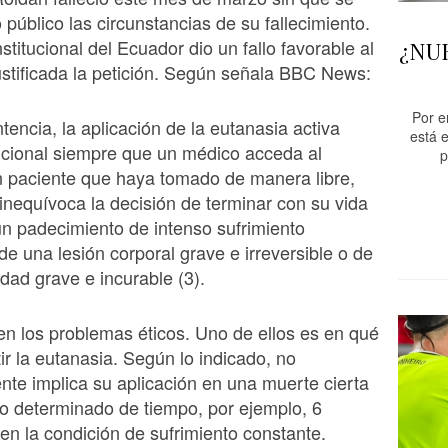
público las circunstancias de su fallecimiento.
stitucional del Ecuador dio un fallo favorable al
¿NU
ustificada la petición. Según señala BBC News:
Por e
tencia, la aplicación de la eutanasia activa
está e
ucional siempre que un médico acceda al
p
n paciente que haya tomado de manera libre,
inequívoca la decisión de terminar con su vida
n padecimiento de intenso sufrimiento
de una lesión corporal grave e irreversible o de
ad grave e incurable (3).
n los problemas éticos. Uno de ellos es en qué
ir la eutanasia. Según lo indicado, no
te implica su aplicación en una muerte cierta
o determinado de tiempo, por ejemplo, 6
en la condición de sufrimiento constante.