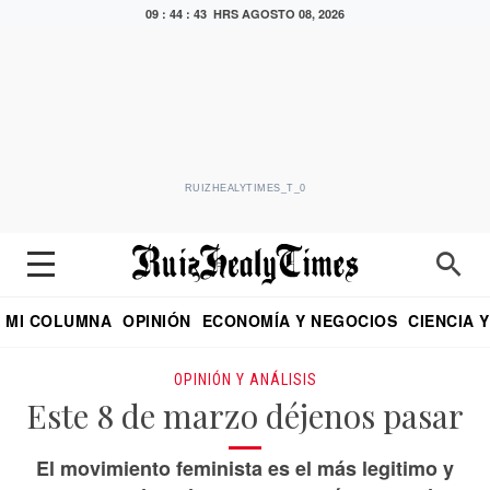
09 : 44 : 44 HRS
AGOSTO 08, 2026
RUIZHEALYTIMES_T_0
MI COLUMNA
OPINIÓN
ECONOMÍA Y NEGOCIOS
CIENCIA 
DIALOGO NOCTURNO
ECONOMISTA
EL UNIVERSAL
EDUARDO RUIZ HEALY EN FORMULA
PUEBLA
REFORMA
CRITERIO DE HI
OPINIÓN Y ANÁLISIS
Este 8 de marzo déjenos pasar
El movimiento feminista es el más legitimo y