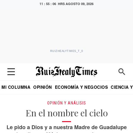
11 : 55 : 07 HRS
AGOSTO 09, 2026
RUIZHEALYTIMES_T_0
MI COLUMNA
OPINIÓN
ECONOMÍA Y NEGOCIOS
CIENCIA 
DIALOGO NOCTURNO
ECONOMISTA
EL UNIVERSAL
EDUARDO RUIZ HEALY EN FORMULA
PUEBLA
REFORMA
CRITERIO DE HI
OPINIÓN Y ANÁLISIS
En el nombre el cielo
Le pido a Dios y a nuestra Madre de Guadalupe