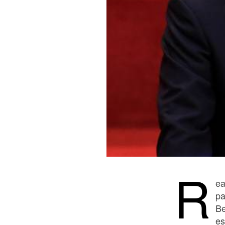
R
ea
pa
Be
es