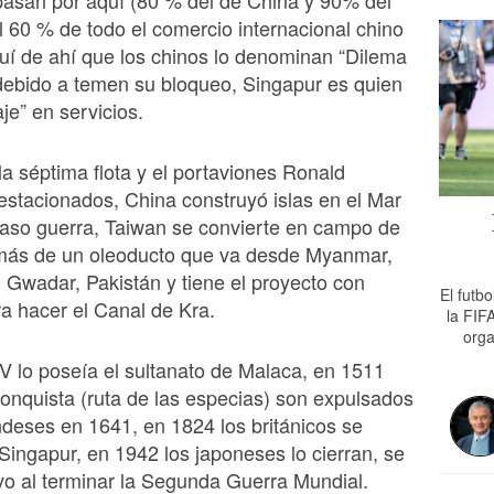
 pasan por aquí (80 % del de China y 90% del
l 60 % de todo el comercio internacional chino
uí de ahí que los chinos lo denominan “Dilema
debido a temen su bloqueo, Singapur es quien
je” en servicios.
a séptima flota y el portaviones Ronald
stacionados, China construyó islas en el Mar
caso guerra, Taiwan se convierte en campo de
emás de un oleoducto que va desde Myanmar,
 Gwadar, Pakistán y tiene el proyecto con
El futb
ra hacer el Canal de Kra.
la FIF
orga
XV lo poseía el sultanato de Malaca, en 1511
conquista (ruta de las especias) son expulsados
ndeses en 1641, en 1824 los británicos se
ingapur, en 1942 los japoneses lo cierran, se
o al terminar la Segunda Guerra Mundial.