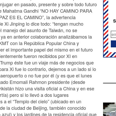
njugar en pasado, presente y sobre todo futuro
de Mahatma Gandhi “NO HAY CAMINO PARA
PAZ ES EL CAMINO”, la advertencia
S
de Xi Jinping lo dice todo: “tengan mucho
l manejo del asunto de Taiwán, no se
ya en anterior colaboración analizábamos la
 KMT con la República Popular China y
r el importante papel del mismo en el futuro
ientemente fueron recibidos por XI en
 Trump éste fue un viaje más de negocios que
para Xi fue lo contrario, dejemos a un lado si lo
 aeropuerto o no fue por él (y es que el lunes
egado Emomali Rahmon presidente (desde
kistán hizo una visita oficial a China y en ese
ía) pero si lo llevó a dos lugares
 a el “Templo del cielo” (ubicado en un
de la ciudad de Beijing, también conocido
azul) y los jardines de la residencia oficial que