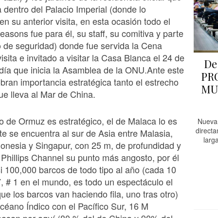
 dentro del Palacio Imperial (donde lo
n su anterior visita, en esta ocasión todo el
easons fue para él, su staff, su comitiva y parte
 de seguridad) donde fue servida la Cena
 visita e invitado a visitar la Casa Blanca el 24 de
De
día que inicia la Asamblea de la ONU.Ante este
PR
bran importancia estratégica tanto el estrecho
MU
e lleva al Mar de China.
ho de Ormuz es estratégico, el de Malaca lo es
Nueva
direct
e se encuentra al sur de Asia entre Malasia,
larg
onesia y Singapur, con 25 m, de profundidad y
 Phillips Channel su punto más angosto, por él
si 100,000 barcos de todo tipo al año (cada 10
, # 1 en el mundo, es todo un espectáculo el
que los barcos van haciendo fila, uno tras otro)
céano Índico con el Pacífico Sur, 16 M