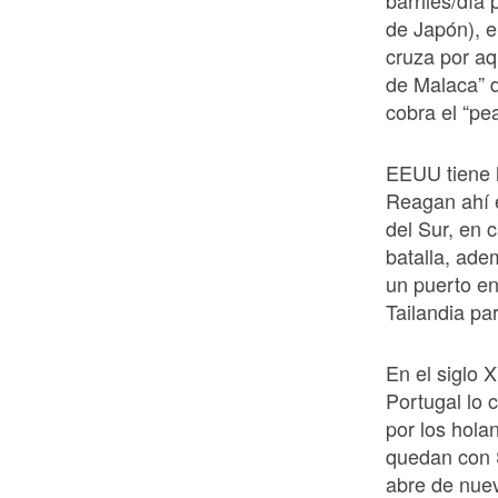
barriles/día
de Japón), e
cruza por aq
de Malaca” 
cobra el “pea
EEUU tiene l
Reagan ahí e
del Sur, en 
batalla, ad
un puerto en
Tailandia pa
En el siglo 
Portugal lo 
por los hola
quedan con S
abre de nuev