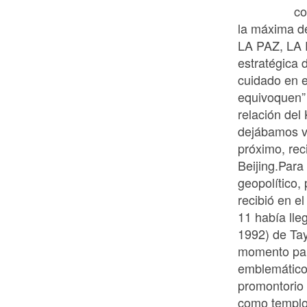
co
la máxima 
LA PAZ, LA 
estratégica 
cuidado en e
equivoquen” 
relación del
dejábamos ve
próximo, rec
Beijing.Para
geopolítico, 
recibió en el
11 había ll
1992) de Tayi
momento part
emblemáticos
promontorio 
como templo 