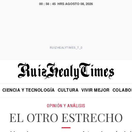
00 : 56 : 46 HRS
AGOSTO 08, 2026
RUIZHEALYTIMES_T_0
CIENCIA Y TECNOLOGÍA
CULTURA
VIVIR MEJOR
COLABO
NO
CRITERIO DE HIDALGO
EDUARDO RUIZ HEALY EN FORMULA
DIARIO DE CHIAPAS
PUEBLA
OPINIÓN
IMAGEN DE Z
EN EL ES
OPINIÓN Y ANÁLISIS
EL OTRO ESTRECHO