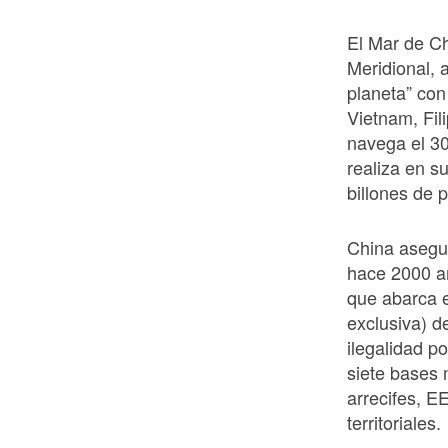
El Mar de Chi
Meridional, 
planeta” con
Vietnam, Fil
navega el 30
realiza en s
billones de 
China asegur
hace 2000 añ
que abarca 
exclusiva) de
ilegalidad p
siete bases 
arrecifes, E
territoriales.