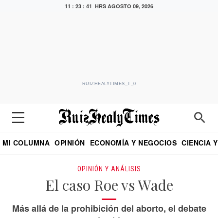
11 : 23 : 42 HRS
AGOSTO 09, 2026
RUIZHEALYTIMES_T_0
MI COLUMNA
OPINIÓN
ECONOMÍA Y NEGOCIOS
CIENCIA 
DIALOGO NOCTURNO
ECONOMISTA
EL UNIVERSAL
EDUARDO RUIZ HEALY EN FORMULA
PUEBLA
REFORMA
CRITERIO DE HI
OPINIÓN Y ANÁLISIS
El caso Roe vs Wade
Más allá de la prohibición del aborto, el debate