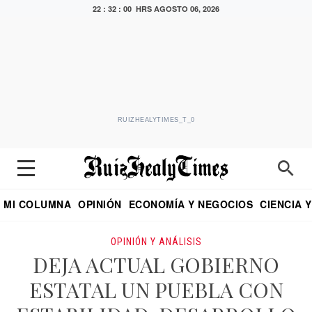
22 : 32 : 01 HRS
AGOSTO 06, 2026
RUIZHEALYTIMES_T_0
MI COLUMNA
OPINIÓN
ECONOMÍA Y NEGOCIOS
CIENCIA 
DIALOGO NOCTURNO
ECONOMISTA
EL UNIVERSAL
EDUARDO RUIZ HEALY EN FORMULA
PUEBLA
REFORMA
CRITERIO DE HI
OPINIÓN Y ANÁLISIS
DEJA ACTUAL GOBIERNO
ESTATAL UN PUEBLA CON