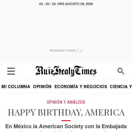
03 : 20 : 25 HRS
AGOSTO 09, 2026
RUIZHEALYTIMES_T_0
MI COLUMNA
OPINIÓN
ECONOMÍA Y NEGOCIOS
CIENCIA 
DIALOGO NOCTURNO
ECONOMISTA
EL UNIVERSAL
EDUARDO RUIZ HEALY EN FORMULA
PUEBLA
REFORMA
CRITERIO DE HI
OPINIÓN Y ANÁLISIS
HAPPY BIRTHDAY, AMERICA
En México la American Society con la Embajada