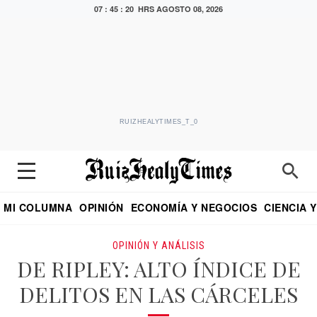
07 : 45 : 21 HRS
AGOSTO 08, 2026
RUIZHEALYTIMES_T_0
MI COLUMNA
OPINIÓN
ECONOMÍA Y NEGOCIOS
CIENCIA 
DIALOGO NOCTURNO
ECONOMISTA
EL UNIVERSAL
EDUARDO RUIZ HEALY EN FORMULA
PUEBLA
REFORMA
CRITERIO DE HI
OPINIÓN Y ANÁLISIS
DE RIPLEY: ALTO ÍNDICE DE
DELITOS EN LAS CÁRCELES