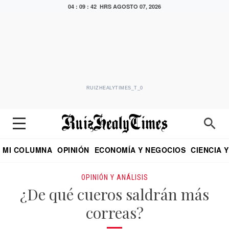
04 : 09 : 44 HRS
AGOSTO 07, 2026
RUIZHEALYTIMES_T_0
MI COLUMNA
OPINIÓN
ECONOMÍA Y NEGOCIOS
CIENCIA 
DIALOGO NOCTURNO
ECONOMISTA
EL UNIVERSAL
EDUARDO RUIZ HEALY EN FORMULA
PUEBLA
REFORMA
CRITERIO DE HI
OPINIÓN Y ANÁLISIS
¿De qué cueros saldrán más
correas?