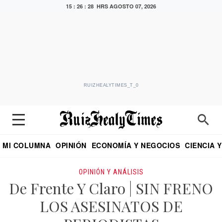
15 : 26 : 29 HRS
AGOSTO 07, 2026
RUIZHEALYTIMES_T_0
MI COLUMNA
OPINIÓN
ECONOMÍA Y NEGOCIOS
CIENCIA 
DIALOGO NOCTURNO
ECONOMISTA
EL UNIVERSAL
EDUARDO RUIZ HEALY EN FORMULA
PUEBLA
REFORMA
CRITERIO DE HI
OPINIÓN Y ANÁLISIS
De Frente Y Claro | SIN FRENO
LOS ASESINATOS DE