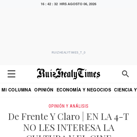
16 : 42 : 33 HRS
AGOSTO 06, 2026
RUIZHEALYTIMES_T_0
MI COLUMNA
OPINIÓN
ECONOMÍA Y NEGOCIOS
CIENCIA 
DIALOGO NOCTURNO
ECONOMISTA
EL UNIVERSAL
EDUARDO RUIZ HEALY EN FORMULA
PUEBLA
REFORMA
CRITERIO DE HI
OPINIÓN Y ANÁLISIS
De Frente Y Claro | EN LA 4-T
NO LES INTERESA LA