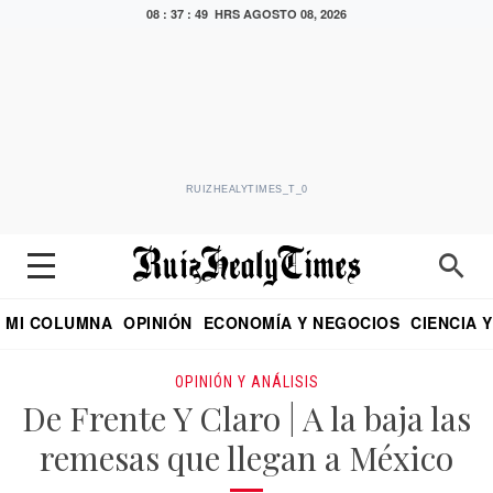
08 : 37 : 50 HRS
AGOSTO 08, 2026
RUIZHEALYTIMES_T_0
MI COLUMNA
OPINIÓN
ECONOMÍA Y NEGOCIOS
CIENCIA 
DIALOGO NOCTURNO
ECONOMISTA
EL UNIVERSAL
EDUARDO RUIZ HEALY EN FORMULA
PUEBLA
REFORMA
CRITERIO DE HI
OPINIÓN Y ANÁLISIS
De Frente Y Claro | A la baja las
remesas que llegan a México