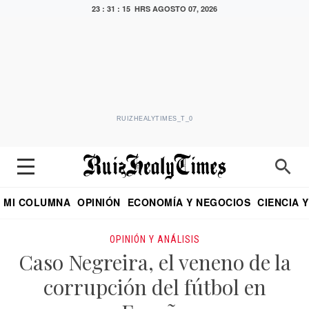
23 : 31 : 16 HRS
AGOSTO 07, 2026
RUIZHEALYTIMES_T_0
MI COLUMNA
OPINIÓN
ECONOMÍA Y NEGOCIOS
CIENCIA 
DIALOGO NOCTURNO
ECONOMISTA
EL UNIVERSAL
EDUARDO RUIZ HEALY EN FORMULA
PUEBLA
REFORMA
CRITERIO DE HI
OPINIÓN Y ANÁLISIS
Caso Negreira, el veneno de la
corrupción del fútbol en