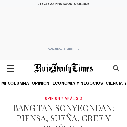
01 : 34 : 21 HRS
AGOSTO 09, 2026
RUIZHEALYTIMES_T_0
MI COLUMNA
OPINIÓN
ECONOMÍA Y NEGOCIOS
CIENCIA 
DIALOGO NOCTURNO
ECONOMISTA
EL UNIVERSAL
EDUARDO RUIZ HEALY EN FORMULA
PUEBLA
REFORMA
CRITERIO DE HI
OPINIÓN Y ANÁLISIS
BANG TAN SONYEONDAN:
PIENSA, SUEÑA, CREE Y