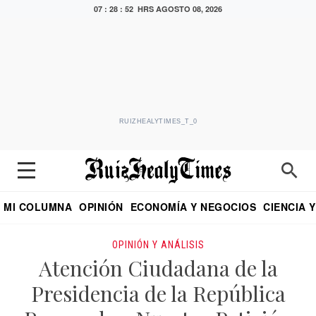
07 : 28 : 54 HRS
AGOSTO 08, 2026
RUIZHEALYTIMES_T_0
MI COLUMNA
OPINIÓN
ECONOMÍA Y NEGOCIOS
CIENCIA 
DIALOGO NOCTURNO
ECONOMISTA
EL UNIVERSAL
EDUARDO RUIZ HEALY EN FORMULA
PUEBLA
REFORMA
CRITERIO DE HI
OPINIÓN Y ANÁLISIS
Atención Ciudadana de la
Presidencia de la República